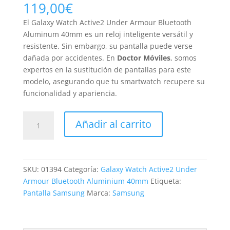
119,00
€
El Galaxy Watch Active2 Under Armour Bluetooth
Aluminum 40mm es un reloj inteligente versátil y
resistente. Sin embargo, su pantalla puede verse
dañada por accidentes. En
Doctor Móviles
, somos
expertos en la sustitución de pantallas para este
modelo, asegurando que tu smartwatch recupere su
funcionalidad y apariencia.
Sustitución
Añadir al carrito
Pantalla
Galaxy
Watch
Active2
SKU:
01394
Categoría:
Galaxy Watch Active2 Under
Under
Armour Bluetooth Aluminium 40mm
Etiqueta:
Armour
Pantalla Samsung
Marca:
Samsung
Bluetooth
Aluminum
40mm