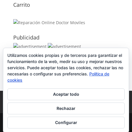
Carrito
Publicidad
Utilizamos cookies propias y de terceros para garantizar el
Publicidad
funcionamiento de la web, medir su uso y mejorar nuestros
servicios. Puede aceptar todas las cookies, rechazar las no
necesarias o configurar sus preferencias.
Política de
cookies
Aceptar todo
Política de Cookies
Condiciones y Privacidad
Contacto
Tienda
Carrito
Mi cuenta
Rechazar
© DoctorMoviles.com | Sitio Construido por
Configurar
TimisDesign.com