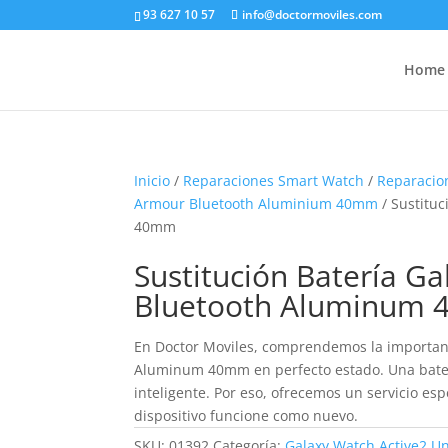
93 627 10 57
info@doctormoviles.com
Home
Inicio
/
Reparaciones Smart Watch
/
Reparacio
Armour Bluetooth Aluminium 40mm
/ Sustitu
40mm
Sustitución Batería G
Bluetooth Aluminum
En Doctor Moviles, comprendemos la importan
Aluminum 40mm en perfecto estado. Una baterí
inteligente. Por eso, ofrecemos un servicio e
dispositivo funcione como nuevo.
SKU:
01392
Categoría:
Galaxy Watch Active2 