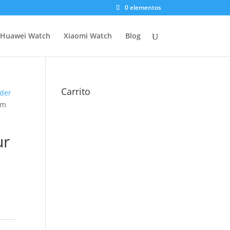
0 elementos
Huawei Watch
Xiaomi Watch
Blog
Carrito
nder
um
ur