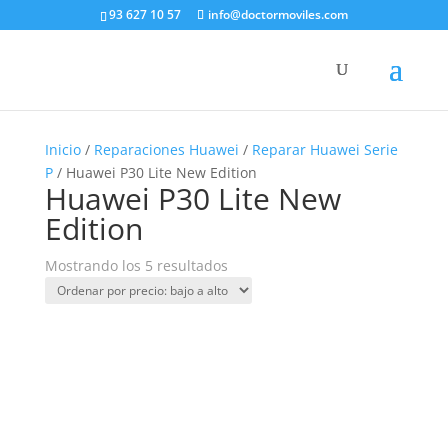
93 627 10 57
info@doctormoviles.com
Inicio
/
Reparaciones Huawei
/
Reparar Huawei Serie
P
/ Huawei P30 Lite New Edition
Huawei P30 Lite New
Edition
Ordenado
Mostrando los 5 resultados
por
precio:
bajo
a
alto