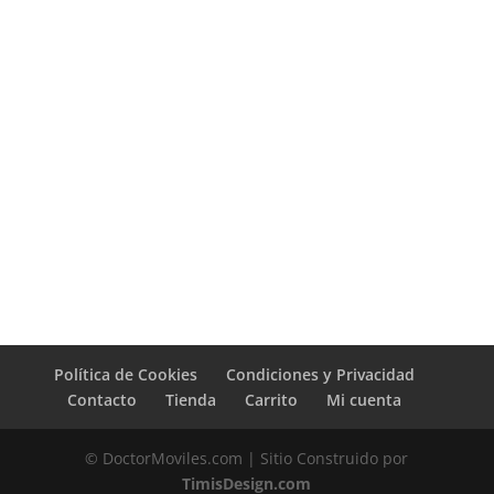
Política de Cookies
Condiciones y Privacidad
Contacto
Tienda
Carrito
Mi cuenta
© DoctorMoviles.com | Sitio Construido por
TimisDesign.com