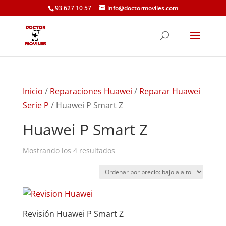
93 627 10 57
info@doctormoviles.com
Inicio
/
Reparaciones Huawei
/
Reparar Huawei
Serie P
/ Huawei P Smart Z
Huawei P Smart Z
Ordenado
Mostrando los 4 resultados
por
precio:
bajo
a
Revisión Huawei P Smart Z
alto