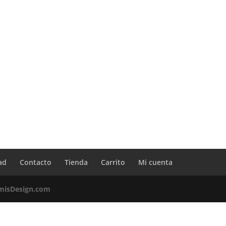
ad
Contacto
Tienda
Carrito
Mi cuenta
misDesign.com