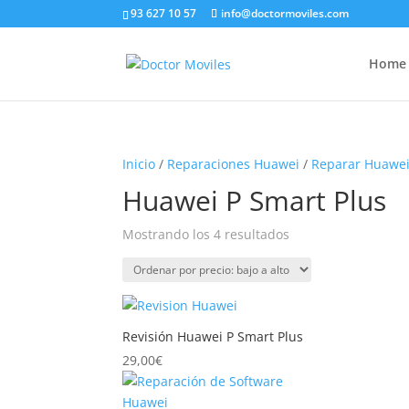
93 627 10 57
info@doctormoviles.com
Home
Inicio
/
Reparaciones Huawei
/
Reparar Huawei
Huawei P Smart Plus
Ordenado
Mostrando los 4 resultados
por
precio:
bajo
a
Revisión Huawei P Smart Plus
alto
29,00
€