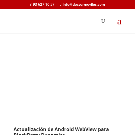
93 627 10 57
info@doctormoviles.com
Actualización de Android WebView para
BlackBerry Dynamics