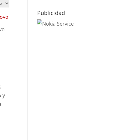
Publicidad
vo
s
o y
a