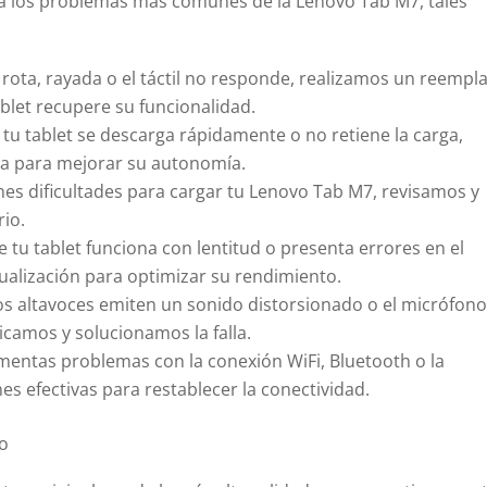
a los problemas más comunes de la Lenovo Tab M7, tales
á rota, rayada o el táctil no responde, realizamos un reempl
blet recupere su funcionalidad.
e tu tablet se descarga rápidamente o no retiene la carga,
da para mejorar su autonomía.
enes dificultades para cargar tu Lenovo Tab M7, revisamos y
io.
e tu tablet funciona con lentitud o presenta errores en el
tualización para optimizar su rendimiento.
los altavoces emiten un sonido distorsionado o el micrófon
icamos y solucionamos la falla.
mentas problemas con la conexión WiFi, Bluetooth o la
s efectivas para restablecer la conectividad.
io