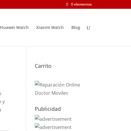
0 elementos
Huawei Watch
Xiaomi Watch
Blog
Carrito
s
o y
Publicidad
a