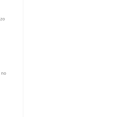
azo
o no