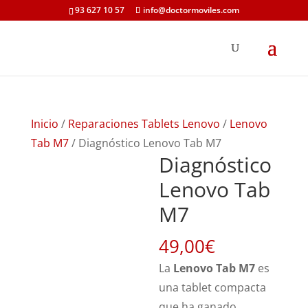
93 627 10 57
info@doctormoviles.com
Inicio
/
Reparaciones Tablets Lenovo
/
Lenovo
Tab M7
/ Diagnóstico Lenovo Tab M7
Diagnóstico
Lenovo Tab
M7
49,00
€
La
Lenovo Tab M7
es
una tablet compacta
que ha ganado