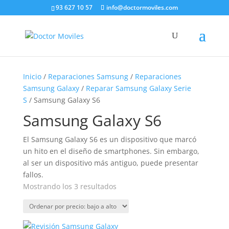
93 627 10 57
info@doctormoviles.com
Inicio
/
Reparaciones Samsung
/
Reparaciones
Samsung Galaxy
/
Reparar Samsung Galaxy Serie
S
/ Samsung Galaxy S6
Samsung Galaxy S6
El Samsung Galaxy S6 es un dispositivo que marcó
un hito en el diseño de smartphones. Sin embargo,
al ser un dispositivo más antiguo, puede presentar
fallos.
Ordenado
Mostrando los 3 resultados
por
precio:
bajo