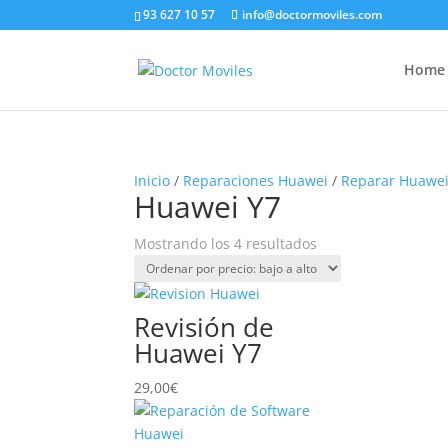
93 627 10 57
info@doctormoviles.com
Home
Inicio
/
Reparaciones Huawei
/
Reparar Huawei
Huawei Y7
Ordenado
Mostrando los 4 resultados
por
precio:
bajo
Revisión de
a
Huawei Y7
alto
29,00
€