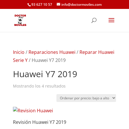
93 627 10 57
info@doctormoviles.com
Inicio
/
Reparaciones Huawei
/
Reparar Huawei
Serie Y
/ Huawei Y7 2019
Huawei Y7 2019
Ordenado
Mostrando los 4 resultados
por
precio:
bajo
a
Revisión Huawei Y7 2019
alto