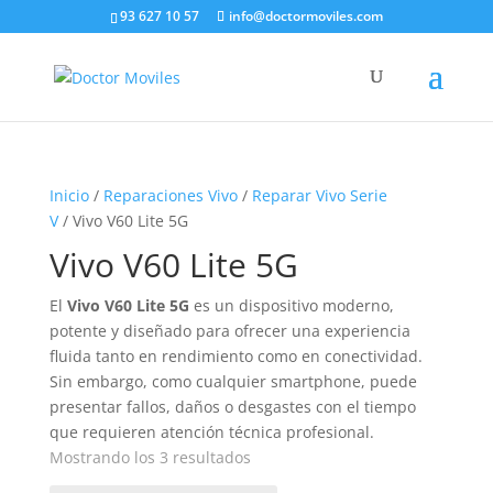
93 627 10 57
info@doctormoviles.com
Inicio
/
Reparaciones Vivo
/
Reparar Vivo Serie
V
/ Vivo V60 Lite 5G
Vivo V60 Lite 5G
El
Vivo V60 Lite 5G
es un dispositivo moderno,
potente y diseñado para ofrecer una experiencia
fluida tanto en rendimiento como en conectividad.
Sin embargo, como cualquier smartphone, puede
presentar fallos, daños o desgastes con el tiempo
que requieren atención técnica profesional.
Ordenado
Mostrando los 3 resultados
por