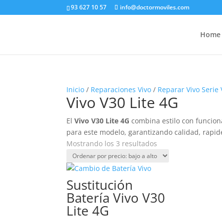
93 627 10 57
info@doctormoviles.com
Home
Inicio
/
Reparaciones Vivo
/
Reparar Vivo Serie 
Vivo V30 Lite 4G
El
Vivo V30 Lite 4G
combina estilo con funcion
para este modelo, garantizando calidad, rapide
Ordenado
Mostrando los 3 resultados
por
precio:
bajo
Sustitución
a
Batería Vivo V30
alto
Lite 4G