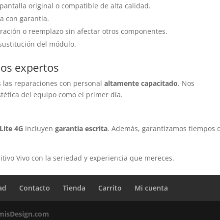
 pantalla original o compatible de alta calidad.
a con garantía.
aración o reemplazo sin afectar otros componentes.
 sustitución del módulo.
cos expertos
 las reparaciones con personal
altamente capacitado
. Nos
ética del equipo como el primer día.
Lite 4G
incluyen
garantía escrita
. Además, garantizamos tiempos 
itivo Vivo con la seriedad y experiencia que mereces.
ad
Contacto
Tienda
Carrito
Mi cuenta
misDesign.com