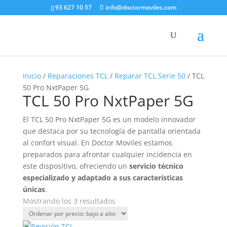
93 627 10 57
info@doctormoviles.com
Inicio
/
Reparaciones TCL
/
Reparar TCL Serie 50
/ TCL
50 Pro NxtPaper 5G
TCL 50 Pro NxtPaper 5G
El TCL 50 Pro NxtPaper 5G es un modelo innovador
que destaca por su tecnología de pantalla orientada
al confort visual. En Doctor Moviles estamos
preparados para afrontar cualquier incidencia en
este dispositivo, ofreciendo un
servicio técnico
especializado y adaptado a sus características
únicas
.
Ordenado
Mostrando los 3 resultados
por
precio: