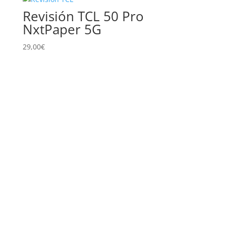
bajo
Revisión TCL 50 Pro
a
NxtPaper 5G
alto
29,00
€