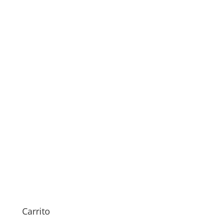
59,00
€
Sustitución Antena iPhone
15 Pro Max
Rango
59,00
€
-
64,00
€
Carrito
de