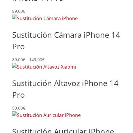
89,00
€
Sustitución Cámara iPhone 14
Pro
Rango
89,00
€
-
149,00
€
de
precios:
desde
Sustitución Altavoz iPhone 14
89,00€
Pro
hasta
149,00€
59,00
€
Sustitución Auricular iPhone