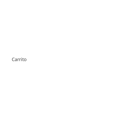
Reparación de Software
Huawei
49,00
€
Carrito