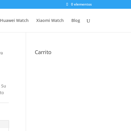
0 elementos
Huawei Watch
Xiaomi Watch
Blog
Carrito
va
 Su
to