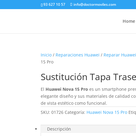
93 627 10 57
info@doctormoviles.com
Home
Inicio
/
Reparaciones Huawei
/
Reparar Huawe
15 Pro
Sustitución Tapa Tras
El
Huawei Nova 15 Pro
es un smartphone prem
elegante diseño y sus materiales de calidad co
de vista estético como funcional.
SKU:
01726
Categoría:
Huawei Nova 15 Pro
Eti
Descripción