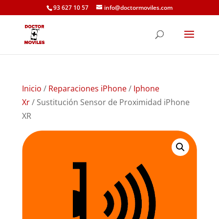
93 627 10 57
info@doctormoviles.com
Inicio
/
Reparaciones iPhone
/
Iphone
Xr
/ Sustitución Sensor de Proximidad iPhone
XR