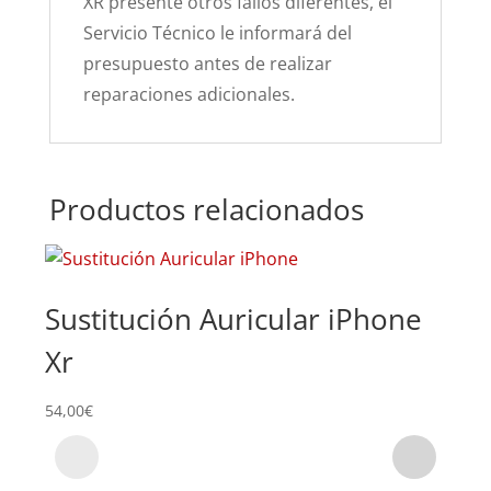
XR presente otros fallos diferentes, el
Servicio Técnico le informará del
presupuesto antes de realizar
reparaciones adicionales.
Productos relacionados
Sustitución Auricular iPhone
Su
Xr
69,0
54,00
€