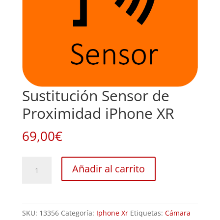
Sustitución Sensor de
Proximidad iPhone XR
69,00
€
Sustitución
Añadir al carrito
Sensor
de
Proximidad
SKU:
13356
Categoría:
Iphone Xr
Etiquetas:
Cámara
iPhone