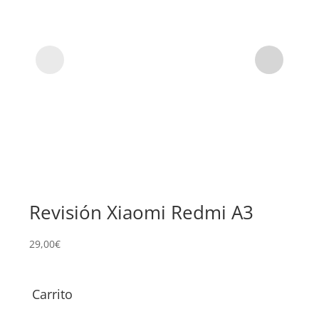
Revisión Xiaomi Redmi A3
Su
Re
29,00
€
68,0
Carrito