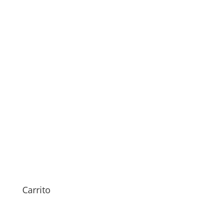
Sustitución Altavoz Xiaomi
Poco X7
49,00
€
Carrito