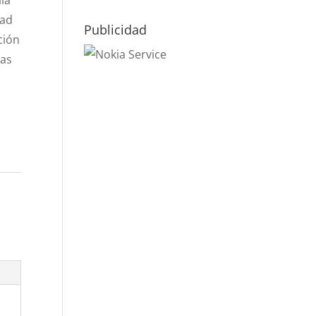
la
dad
Publicidad
ción
tas