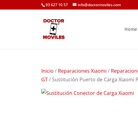
93 627 10 57
info@doctormoviles.com
Home
Inicio
/
Reparaciones Xiaomi
/
Reparacion
GT
/ Sustitución Puerto de Carga Xiaomi 