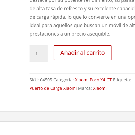
destaca por su potente rendimiento, su pantal
de alta tasa de refresco y su excelente capaci
de carga rápida, lo que lo convierte en una op
ideal para aquellos que buscan un móvil de al
prestaciones a un precio asequible.
Sustitución
Añadir al carrito
Puerto
de
Carga
SKU:
04505
Categoría:
Xiaomi Poco X4 GT
Etiqueta:
Xiaomi
Puerto de Carga Xiaomi
Marca:
Xiaomi
Poco
X4
GT
cantidad