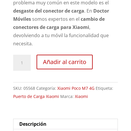
problema muy común en este modelo es el
desgaste del conector de carga
. En
Doctor
Móviles
somos expertos en el
cambio de
conectores de carga para Xiaomi
,
devolviendo a tu móvil la funcionalidad que
necesita.
Sustitución
Añadir al carrito
Puerto
de
Carga
SKU:
05568
Categoría:
Xiaomi Poco M7 4G
Etiqueta:
Xiaomi
Puerto de Carga Xiaomi
Marca:
Xiaomi
Poco
M7
4G
cantidad
Descripción