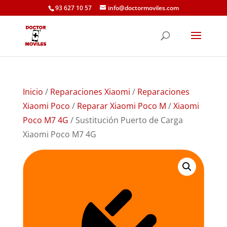
93 627 10 57
info@doctormoviles.com
Inicio
/
Reparaciones Xiaomi
/
Reparaciones
Xiaomi Poco
/
Reparar Xiaomi Poco M
/
Xiaomi
Poco M7 4G
/ Sustitución Puerto de Carga
Xiaomi Poco M7 4G