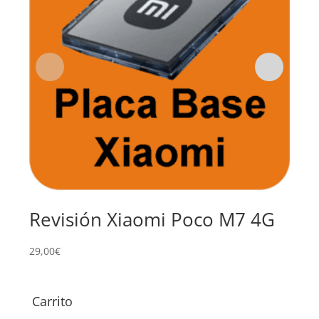
Revisión Xiaomi Poco M7 4G
Su
Po
29,00
€
Carrito