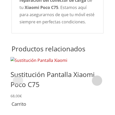
reparación del conector de carga
de
tu
Xiaomi Poco C75
. Estamos aquí
para asegurarnos de que tu móvil esté
siempre en perfectas condiciones.
Productos relacionados
Sustitución Pantalla Xiaomi
Re
Poco C75
29,0
68,00
€
Carrito