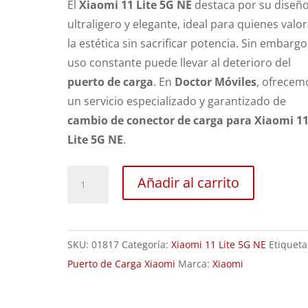
El
Xiaomi 11 Lite 5G NE
destaca por su diseñ
ultraligero y elegante, ideal para quienes valo
la estética sin sacrificar potencia. Sin embargo,
uso constante puede llevar al deterioro del
puerto de carga
. En
Doctor Móviles
, ofrecem
un servicio especializado y garantizado de
cambio de conector de carga para Xiaomi 1
Lite 5G NE
.
Sustitución
Añadir al carrito
Puerto
de
Carga
SKU:
01817
Categoría:
Xiaomi 11 Lite 5G NE
Etiqueta
Xiaomi
Puerto de Carga Xiaomi
Marca:
Xiaomi
11
Lite