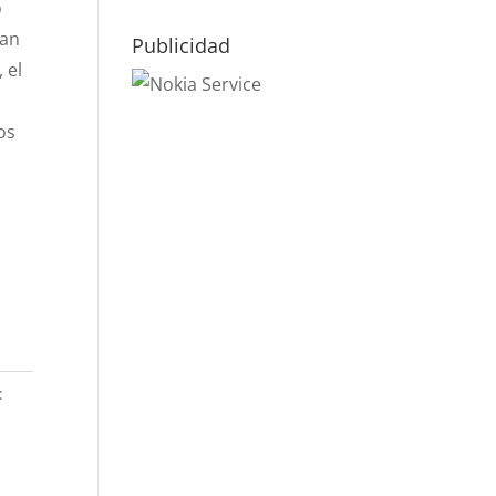
o
ran
Publicidad
 el
os
1
: