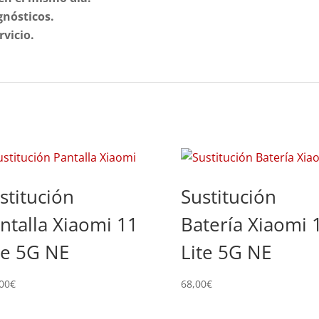
gnósticos.
rvicio.
stitución
Sustitución
ntalla Xiaomi 11
Batería Xiaomi 
te 5G NE
Lite 5G NE
00
€
68,00
€