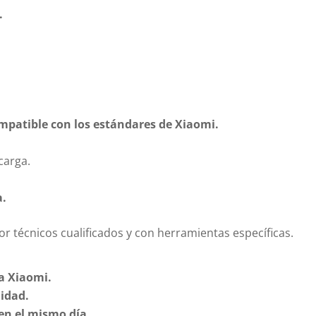
.
mpatible con los estándares de Xiaomi.
carga.
a.
r técnicos cualificados y con herramientas específicas.
a Xiaomi.
lidad.
en el mismo día.