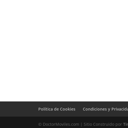
Sustitución
Pantalla y
Digitalizador
Blanco bq Aquaris
X
Política de Cookies
Condiciones y Privacid
© DoctorMoviles.com | Sitio Construido por
Ti