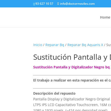
93 627 10 57
info@doctormoviles.com
Home
Inicio
/
Reparar Bq
/
Reparar Bq Aquaris X
/ Su
Sustitución Pantalla y
Sustitución Pantalla y Digitalizador Negro bq
El trabajo a realizar en esta reparación es el
Descripción del repuesto
Pantalla Display y Digitalizador Negro Original
LTPS IPS LCD Capacitativo Touchscreen, 16M co
1080 x 1920 pixels. (~424 ppi densidad pixel)