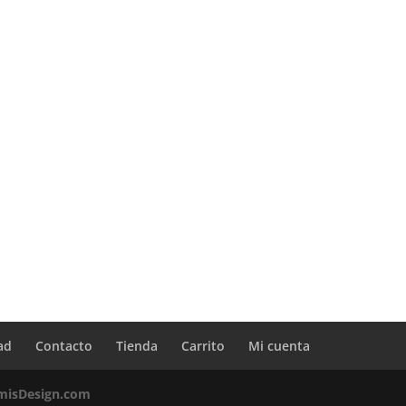
ad
Contacto
Tienda
Carrito
Mi cuenta
misDesign.com