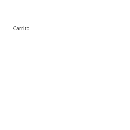
Sustitución Sensor Huella
Xiaomi Redmi Note 7 Pro
49,00
€
Carrito