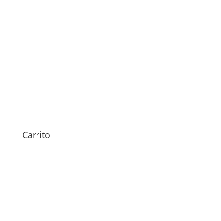
Sustitución Batería Xiaomi
Poco M8 Pro 5G
Carrito