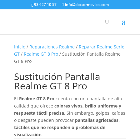
93 627 10 57
info@doctormoviles.com
Inicio
/
Reparaciones Realme
/
Reparar Realme Serie
GT
/
Realme GT 8 Pro
/ Sustitución Pantalla Realme
GT 8 Pro
Sustitución Pantalla
Realme GT 8 Pro
El
Realme GT 8 Pro
cuenta con una pantalla de alta
calidad que ofrece
colores vivos, brillo uniforme y
respuesta táctil precisa
. Sin embargo, golpes, caídas
o desgaste pueden provocar
pantallas agrietadas,
táctiles que no responden o problemas de
visualización
.