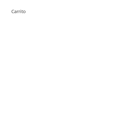
29,00
€
Carrito