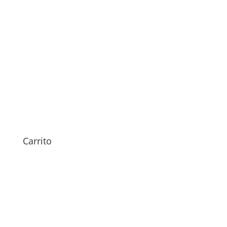
Sustitución Batería Realme
C65
79,00
€
Carrito