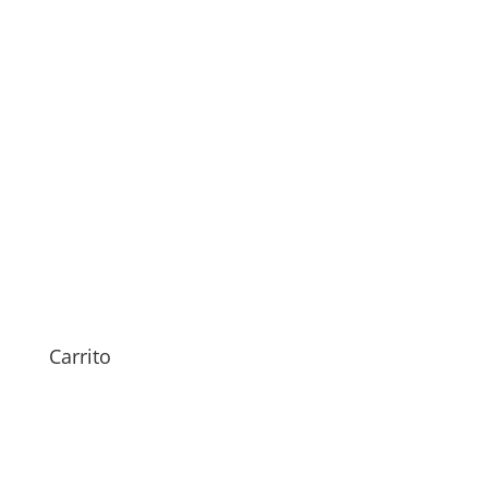
Sustitución Batería Pixel 9
Pro Fold
149,00
€
Carrito