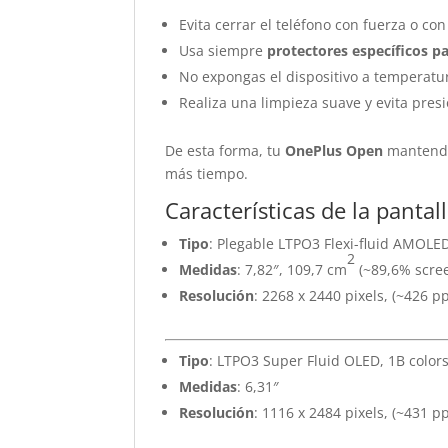
Evita cerrar el teléfono con fuerza o con
Usa siempre
protectores específicos p
No expongas el dispositivo a temperat
Realiza una limpieza suave y evita presi
De esta forma, tu
OnePlus Open
mantendr
más tiempo.
Características de la panta
Tipo
: Plegable LTPO3 Flexi-fluid AMOLED,
2
Medidas
: 7,82″, 109,7 cm
(~89,6% scree
Resolución
: 2268 x 2440 pixels, (~426 pp
Tipo
: LTPO3 Super Fluid OLED, 1B colors
Medidas
: 6,31″
Resolución
: 1116 x 2484 pixels, (~431 pp