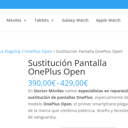
Móviles
Tablets
Galaxy Watch
Apple Watch
us Flagship
/
OnePlus Open
/ Sustitución Pantalla OnePlus Open
Sustitución Pantalla
OnePlus Open
Rango
390,00
€
-
429,00
€
de
En
Doctor Móviles
somos
especialistas en reparaci
precios:
sustitución de pantallas OnePlus
, especialmente d
desde
modelo
OnePlus Open
, el primer smartphone plega
390,00€
de la marca que combina potencia, diseño y tecnolo
hasta
de vanguardia.
429,00€