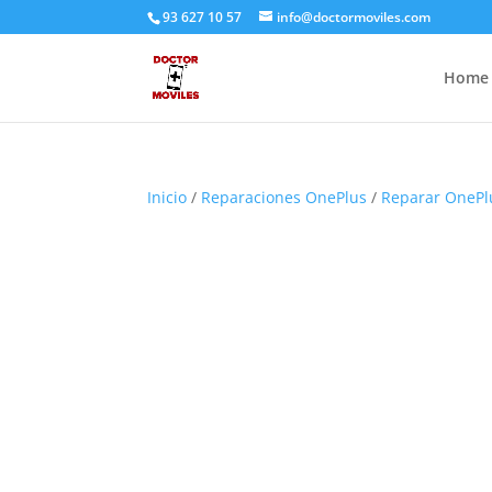
93 627 10 57
info@doctormoviles.com
Home
Inicio
/
Reparaciones OnePlus
/
Reparar OnePl