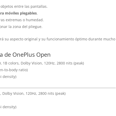
 objetos entre las pantallas.
ara móviles plegables
.
uras extremas o humedad.
onar la zona del pliegue.
á su aspecto original y su funcionamiento óptimo durante mucho
lla de OnePlus Open
 1B colors, Dolby Vision, 120Hz, 2800 nits (peak)
n-to-body ratio)
i density)
, Dolby Vision, 120Hz, 2800 nits (peak)
i density)