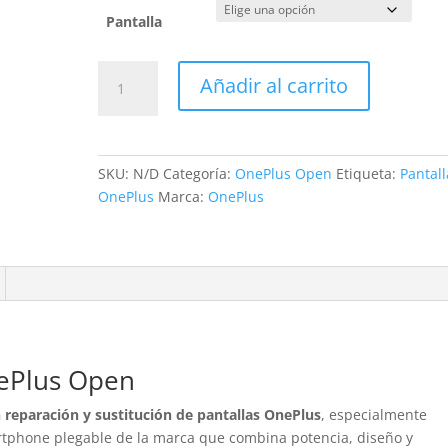
Pantalla
Sustitución
Añadir al carrito
Pantalla
OnePlus
Open
cantidad
SKU:
N/D
Categoría:
OnePlus Open
Etiqueta:
Pantall
OnePlus
Marca:
OnePlus
nePlus Open
n reparación y sustitución de pantallas OnePlus
, especialmente
rtphone plegable de la marca que combina potencia, diseño y