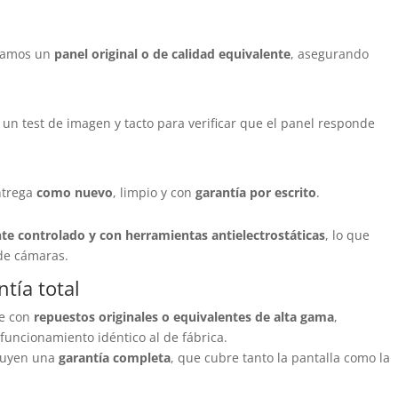
lamos un
panel original o de calidad equivalente
, asegurando
 un test de imagen y tacto para verificar que el panel responde
ntrega
como nuevo
, limpio y con
garantía por escrito
.
te controlado y con herramientas antielectrostáticas
, lo que
 de cámaras.
tía total
e con
repuestos originales o equivalentes de alta gama
,
uncionamiento idéntico al de fábrica.
cluyen una
garantía completa
, que cubre tanto la pantalla como la