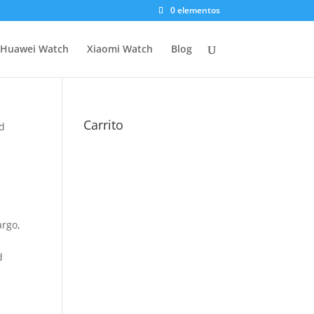
0 elementos
Huawei Watch
Xiaomi Watch
Blog
Carrito
rd
argo,
r
d