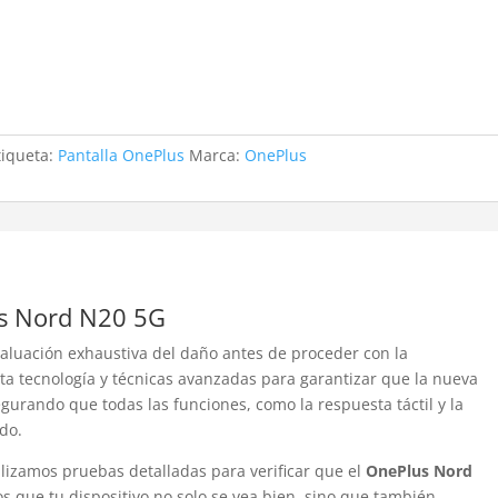
tiqueta:
Pantalla OnePlus
Marca:
OnePlus
us Nord N20 5G
valuación exhaustiva del daño antes de proceder con la
ta tecnología y técnicas avanzadas para garantizar que la nueva
egurando que todas las funciones, como la respuesta táctil y la
do.
alizamos pruebas detalladas para verificar que el
OnePlus Nord
que tu dispositivo no solo se vea bien, sino que también