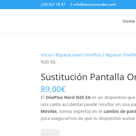
93 627 10 57
info@doctormoviles.com
Home
Inicio
/
Reparaciones OnePlus
/
Reparar OnePl
N20 5G
Sustitución Pantalla 
89,00
€
El
OnePlus Nord N20 5G
es un dispositivo que
una caída accidental puede resultar en una pa
Móviles
, somos expertos en el
cambio de pant
para asegurarnos de que tu dispositivo vuelva 
Sustitución