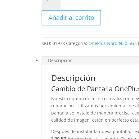
Pantalla
OnePlus
Añadir al carrito
Nord
N20
5G
cantidad
SKU:
01978
Categoría:
OnePlus Nord N20 5G
E
Descripción
Descripción
Cambio de Pantalla OnePl
Nuestro equipo de técnicos realiza una e
reparación. Utilizamos herramientas de al
pantalla se instale de manera precisa, as
calidad de imagen, estén en perfecto esta
Después de instalar la nueva pantalla, re
N20 5G
funcione perfectamente. Queremos 