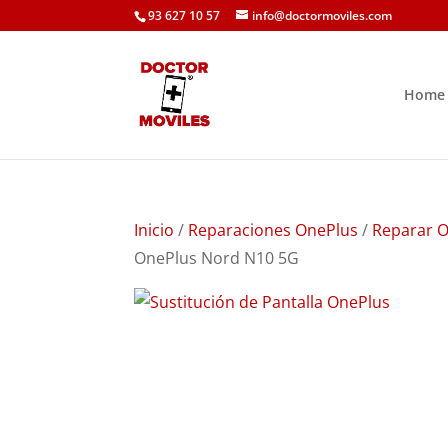
93 627 10 57
info@doctormoviles.com
Home
Inicio
/
Reparaciones OnePlus
/
Reparar 
OnePlus Nord N10 5G