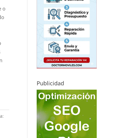
e o
do
o
s
en
Publicidad
a: