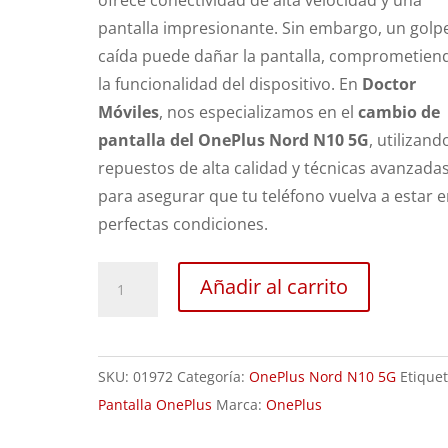
ofrece conectividad de alta velocidad y una
pantalla impresionante. Sin embargo, un golp
caída puede dañar la pantalla, comprometien
la funcionalidad del dispositivo. En
Doctor
Móviles
, nos especializamos en el
cambio de
pantalla del OnePlus Nord N10 5G
, utilizand
repuestos de alta calidad y técnicas avanzada
para asegurar que tu teléfono vuelva a estar 
perfectas condiciones.
Sustitución
Añadir al carrito
Pantalla
OnePlus
Nord
SKU:
01972
Categoría:
OnePlus Nord N10 5G
Etiquet
N10
Pantalla OnePlus
Marca:
OnePlus
5G
cantidad