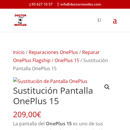
93 627 10 57
info@doctormoviles.com
Inicio
/
Reparaciones OnePlus
/
Reparar
OnePlus Flagship
/
OnePlus 15
/ Sustitución
Pantalla OnePlus 15
Sustitución Pantalla
OnePlus 15
209,00
€
La pantalla del
OnePlus 15
es uno de sus