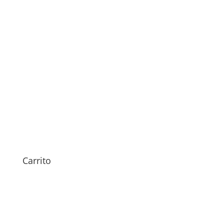
Sustitución Carcasa iPhone
7 Plus
89,00
€
Carrito