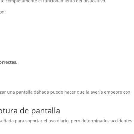
te completamente el funcionamiento del dispositivo.
on:
orrectas.
lizar una pantalla dañada puede hacer que la avería empeore con
otura de pantalla
iseñada para soportar el uso diario, pero determinados accidentes