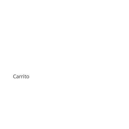
Revisión Meizu Pro 6 Plus
29,00
€
Carrito