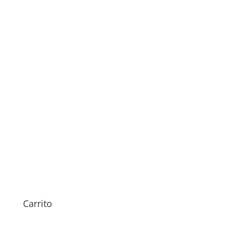
Revisión Meizu MX6
29,00
€
Carrito