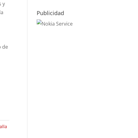
 y
la
Publicidad
o de
alla