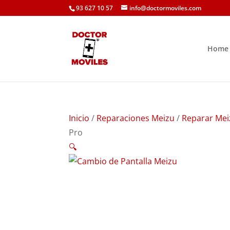
93 627 10 57
info@doctormoviles.com
Home
Inicio
/
Reparaciones Meizu
/
Reparar Mei
Pro
🔍