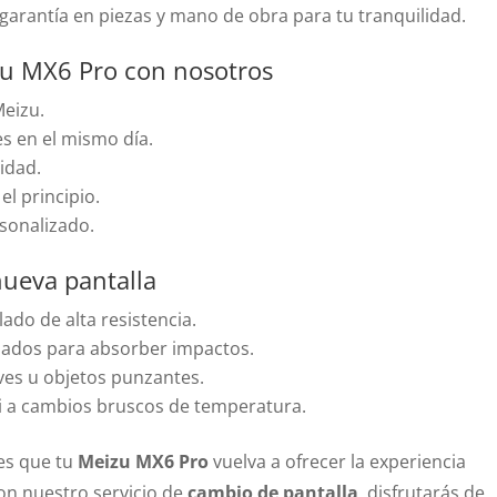
arantía en piezas y mano de obra para tu tranquilidad.
zu MX6 Pro con nosotros
Meizu.
s en el mismo día.
idad.
l principio.
sonalizado.
nueva pantalla
ado de alta resistencia.
rzados para absorber impactos.
aves u objetos punzantes.
i a cambios bruscos de temperatura.
 es que tu
Meizu MX6 Pro
vuelva a ofrecer la experiencia
on nuestro servicio de
cambio de pantalla
, disfrutarás de