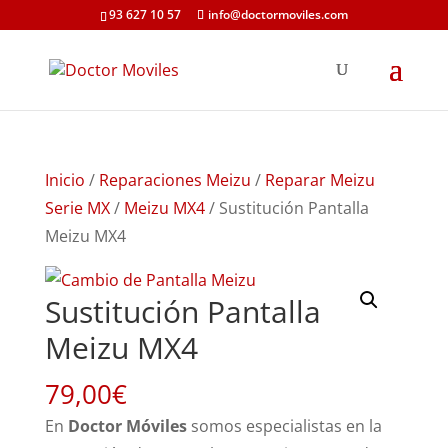
93 627 10 57
info@doctormoviles.com
Inicio
/
Reparaciones Meizu
/
Reparar Meizu
Serie MX
/
Meizu MX4
/ Sustitución Pantalla
Meizu MX4
Sustitución Pantalla
Meizu MX4
79,00
€
En
Doctor Móviles
somos especialistas en la