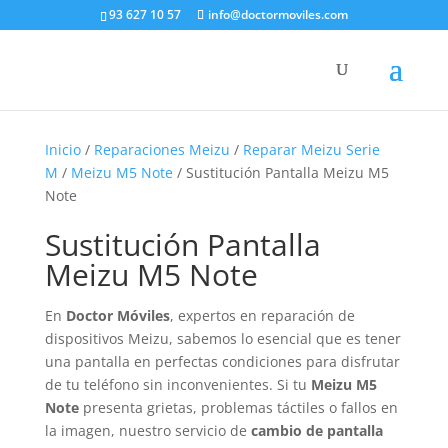
93 627 10 57
info@doctormoviles.com
Inicio
/
Reparaciones Meizu
/
Reparar Meizu Serie
M
/
Meizu M5 Note
/ Sustitución Pantalla Meizu M5
Note
Sustitución Pantalla
Meizu M5 Note
En
Doctor Móviles
, expertos en reparación de
dispositivos Meizu, sabemos lo esencial que es tener
una pantalla en perfectas condiciones para disfrutar
de tu teléfono sin inconvenientes. Si tu
Meizu M5
Note
presenta grietas, problemas táctiles o fallos en
la imagen, nuestro servicio de
cambio de pantalla