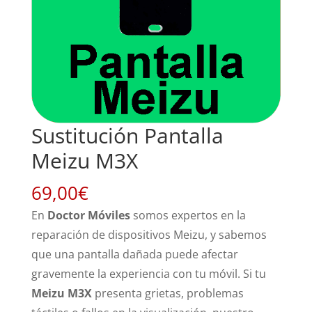
Sustitución Pantalla
Meizu M3X
69,00
€
En
Doctor Móviles
somos expertos en la
reparación de dispositivos Meizu, y sabemos
que una pantalla dañada puede afectar
gravemente la experiencia con tu móvil. Si tu
Meizu M3X
presenta grietas, problemas