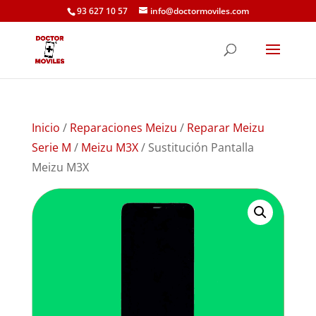
93 627 10 57
info@doctormoviles.com
Inicio
/
Reparaciones Meizu
/
Reparar Meizu
Serie M
/
Meizu M3X
/ Sustitución Pantalla
Meizu M3X