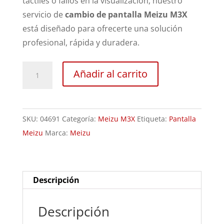
táctiles o fallos en la visualización, nuestro
servicio de
cambio de pantalla Meizu M3X
está diseñado para ofrecerte una solución
profesional, rápida y duradera.
Sustitución
Añadir al carrito
Pantalla
Meizu
M3X
SKU:
04691
Categoría:
Meizu M3X
Etiqueta:
Pantalla
cantidad
Meizu
Marca:
Meizu
Descripción
Descripción