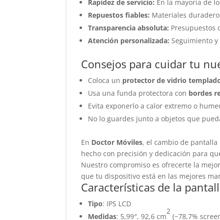
Rapidez de servicio:
En la mayoría de lo
Repuestos fiables:
Materiales duraderos
Transparencia absoluta:
Presupuestos cl
Atención personalizada:
Seguimiento y 
Consejos para cuidar tu nu
Coloca un
protector de vidrio templad
Usa una funda protectora con
bordes r
Evita exponerlo a calor extremo o hum
No lo guardes junto a objetos que pueda
En
Doctor Móviles
, el cambio de pantalla
hecho con precisión y dedicación para qu
Nuestro compromiso es ofrecerte la mejor 
que tu dispositivo está en las mejores ma
Características de la panta
Tipo
: IPS LCD
2
Medidas
: 5,99″, 92,6 cm
(~78,7% screen