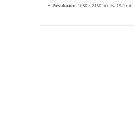
Resolución
: 1080 x 2160 pixels, 18:9 rat
Revisión Meizu E3