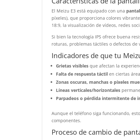
Características de la pantal
El Meizu E3 está equipado con una
pantal
píxeles), que proporciona colores vibrante
18:9, la visualización de vídeos, redes so
Si bien la tecnología IPS ofrece buena re
roturas, problemas táctiles o defectos de
Indicadores de que tu Meiz
Grietas visibles
que afectan la experienc
Falta de respuesta táctil
en ciertas área
Zonas oscuras, manchas o píxeles mue
Líneas verticales/horizontales
permane
Parpadeos o pérdida intermitente de 
Aunque el teléfono siga funcionando, es
componentes.
Proceso de cambio de panta