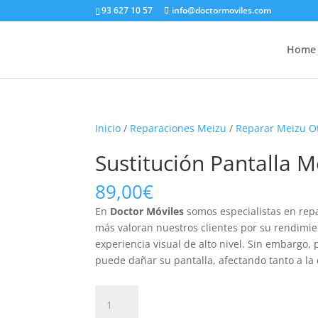
93 627 10 57
info@doctormoviles.com
Home
Inicio
/
Reparaciones Meizu
/
Reparar Meizu O
Sustitución Pantalla M
89,00
€
En
Doctor Móviles
somos especialistas en repa
más valoran nuestros clientes por su rendimie
experiencia visual de alto nivel. Sin embargo,
puede dañar su pantalla, afectando tanto a la 
Sustitución
Pantalla