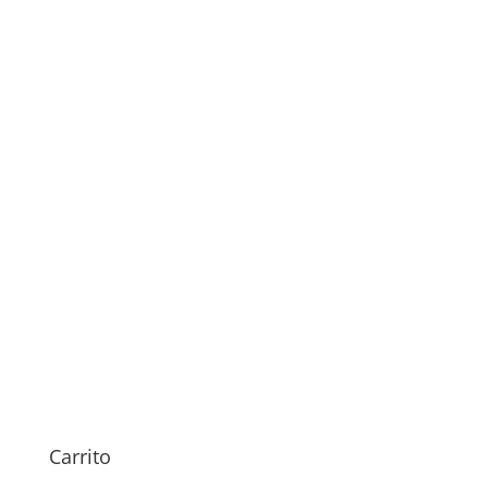
Revisión Meizu 15 Lite
29,00
€
Carrito