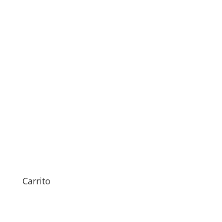
Sustitución Batería Lenovo
Tab Yoga 3 Pro
79,00
€
Carrito