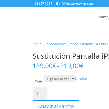
93 627 10 57
info@doctormoviles.com
Home
Inicio
/
Reparaciones iPhone
/
iPhone 14 Plus
/
Sustitución Pantalla i
Rango
139,00
€
-
219,00
€
de
precios:
Limpiar
desde
Tipo
139,00€
Sustitución
hasta
Pantalla
219,00€
iPhone
Añadir al carrito
14