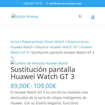
93 627 10 57
info@doctormoviles.com
Inicio
/
Reparaciones Smart Watch
/
Reparaciones
Huawei Watch
/
Reparar Huawei Watch GT
/
Huawei
Watch GT 3
/ Sustitución pantalla Huawei Watch GT 3
🔍
Sustitución pantalla
Huawei Watch GT 3
Rango
89,00
€
-
109,00
€
de
El Huawei Watch GT 3 es uno de los modelos más
precios:
destacados de la serie de relojes inteligentes de
desde
Huawei. Con su diseño elegante, funciones