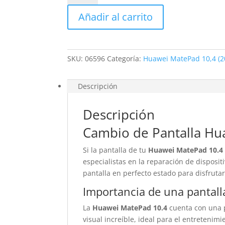
Huawei
Añadir al carrito
MatePad
10,4
(2020)
cantidad
SKU:
06596
Categoría:
Huawei MatePad 10,4 (2
Descripción
Descripción
Cambio de Pantalla Hu
Si la pantalla de tu
Huawei MatePad 10.4
especialistas en la reparación de dispos
pantalla en perfecto estado para disfrutar
Importancia de una pantall
La
Huawei MatePad 10.4
cuenta con una p
visual increíble, ideal para el entretenimi