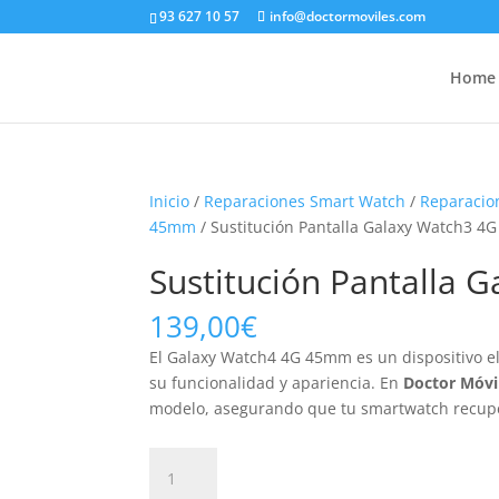
93 627 10 57
info@doctormoviles.com
Home
Inicio
/
Reparaciones Smart Watch
/
Reparacio
45mm
/ Sustitución Pantalla Galaxy Watch3 
Sustitución Pantalla
139,00
€
El Galaxy Watch4 4G 45mm es un dispositivo e
su funcionalidad y apariencia. En
Doctor Móvi
modelo, asegurando que tu smartwatch recuper
Sustitución
Pantalla